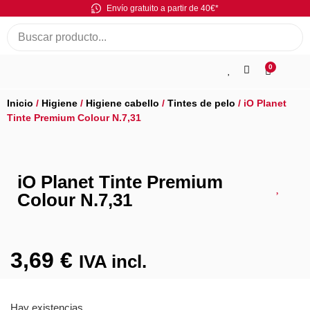
Envío gratuito a partir de 40€*
0
Inicio
/
Higiene
/
Higiene cabello
/
Tintes de pelo
/ iO Planet
Tinte Premium Colour N.7,31
iO Planet Tinte Premium
Colour N.7,31
3,69
€
IVA incl.
Hay existencias