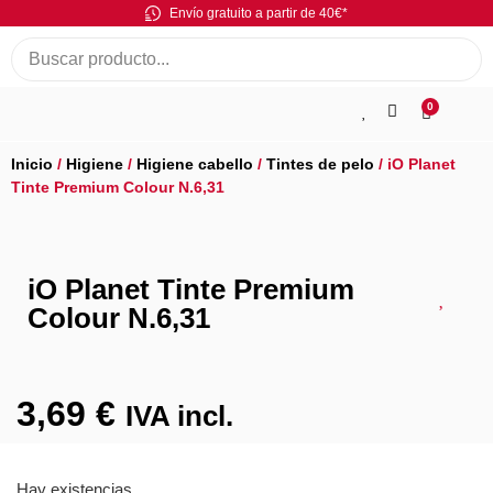
Envío gratuito a partir de 40€*
0
Inicio
/
Higiene
/
Higiene cabello
/
Tintes de pelo
/ iO Planet
Tinte Premium Colour N.6,31
iO Planet Tinte Premium
Colour N.6,31
3,69
€
IVA incl.
Hay existencias