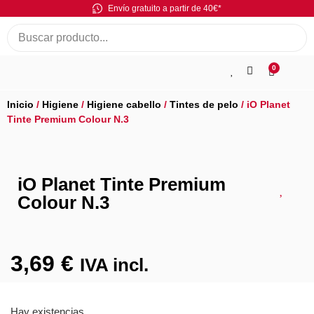
Envío gratuito a partir de 40€*
0
Inicio
/
Higiene
/
Higiene cabello
/
Tintes de pelo
/ iO Planet
Tinte Premium Colour N.3
iO Planet Tinte Premium
Colour N.3
3,69
€
IVA incl.
Hay existencias