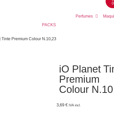
0
Perfumes
Maqui
PACKS
t Tinte Premium Colour N.10,23
iO Planet Ti
Premium
Colour N.10
3,69
€
IVA incl.