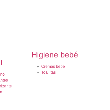
e
Higiene bebé
l
Cremas bebé
Toallitas
año
ntes
nizante
ón