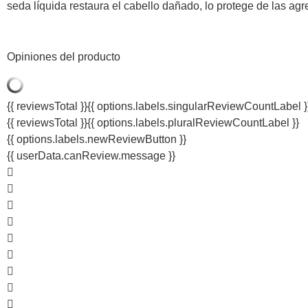
seda líquida restaura el cabello dañado, lo protege de las ag
Opiniones del producto
{{ reviewsTotal }}
{{ options.labels.singularReviewCountLabel }
{{ reviewsTotal }}
{{ options.labels.pluralReviewCountLabel }}
{{ options.labels.newReviewButton }}
{{ userData.canReview.message }}