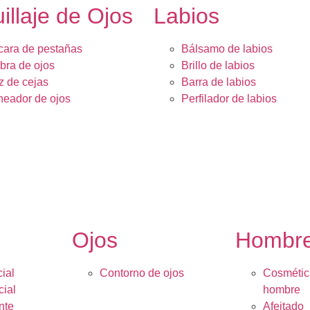
illaje de Ojos
Labios
ara de pestañas
Bálsamo de labios
ra de ojos
Brillo de labios
z de cejas
Barra de labios
neador de ojos
Perfilador de labios
Ojos
Hombr
ial
Contorno de ojos
Cosmétic
cial
hombre
nte
Afeitado