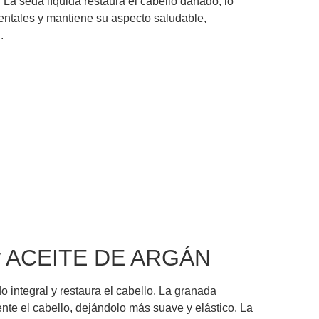
 La seda líquida restaura el cabello dañado, lo
entales y mantiene su aspecto saludable,
.
A y ACEITE DE ARGÁN
 integral y restaura el cabello. La granada
ente el cabello, dejándolo más suave y elástico. La