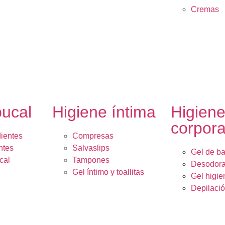
Cremas
bucal
Higiene íntima
Higien
corpora
dientes
Compresas
ntes
Salvaslips
Gel de b
cal
Tampones
Desodora
Gel íntimo y toallitas
Gel higie
Depilaci