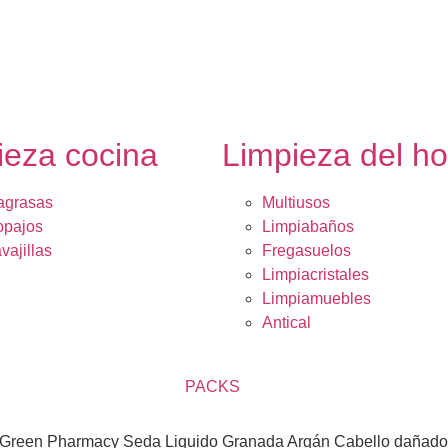
ieza cocina
Limpieza del h
agrasas
Multiusos
opajos
Limpiabaños
vajillas
Fregasuelos
Limpiacristales
Limpiamuebles
Antical
PACKS
 Green Pharmacy Seda Liquido Granada Argán Cabello dañado