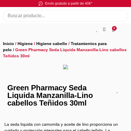
Envío gratuito a partir de 40€*
0
Inicio
/
Higiene
/
Higiene cabello
/
Tratamientos para
pelo
/ Green Pharmacy Seda Liquida Manzanilla-Lino cabellos
Teñidos 30ml
Green Pharmacy Seda
Liquida Manzanilla-Lino
cabellos Teñidos 30ml
La seda líquida con camomila y aceite de lino proporciona un
cuidado y protección integrales para el cabello teñido. La