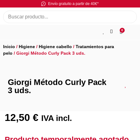
Envío gratuito a partir de 40€*
0
Inicio
/
Higiene
/
Higiene cabello
/
Tratamientos para
pelo
/ Giorgi Método Curly Pack 3 uds.
Giorgi Método Curly Pack
3 uds.
12,50
€
IVA incl.
Producto temporalmente agotado