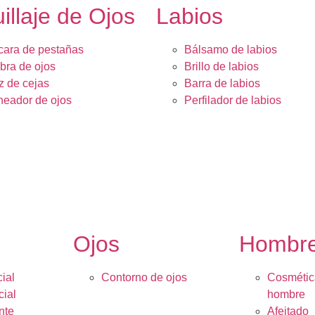
illaje de Ojos
Labios
ara de pestañas
Bálsamo de labios
ra de ojos
Brillo de labios
z de cejas
Barra de labios
neador de ojos
Perfilador de labios
Ojos
Hombr
ial
Contorno de ojos
Cosmétic
cial
hombre
nte
Afeitado