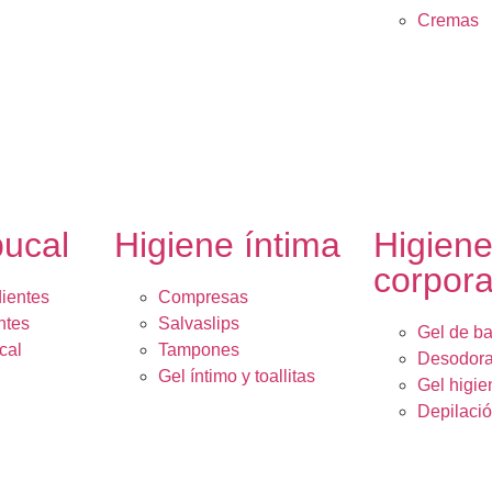
Cremas
bucal
Higiene íntima
Higien
corpora
dientes
Compresas
ntes
Salvaslips
Gel de b
cal
Tampones
Desodora
Gel íntimo y toallitas
Gel higie
Depilaci