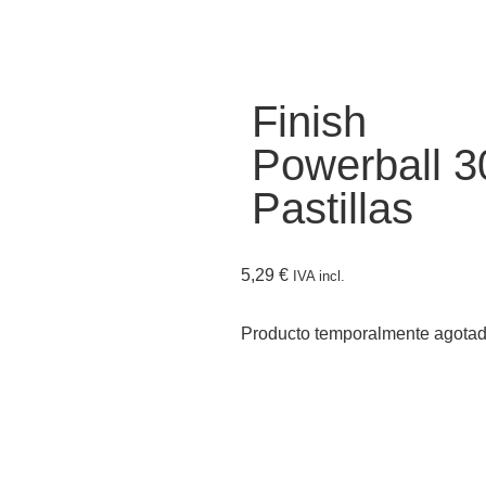
Finish
Powerball 3
Pastillas
5,29
€
IVA incl.
Producto temporalmente agota