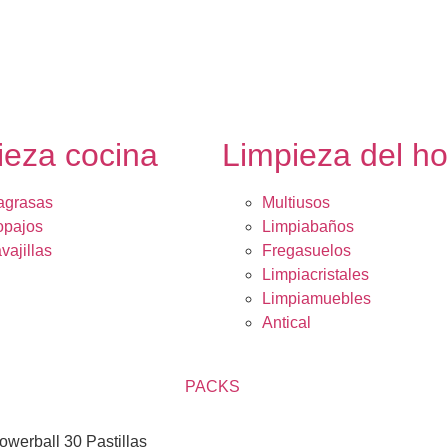
ieza cocina
Limpieza del h
agrasas
Multiusos
opajos
Limpiabaños
vajillas
Fregasuelos
Limpiacristales
Limpiamuebles
Antical
PACKS
owerball 30 Pastillas