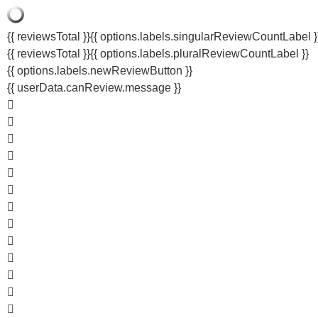
{{ reviewsTotal }}
{{ options.labels.singularReviewCountLabel }
{{ reviewsTotal }}
{{ options.labels.pluralReviewCountLabel }}
{{ options.labels.newReviewButton }}
{{ userData.canReview.message }}