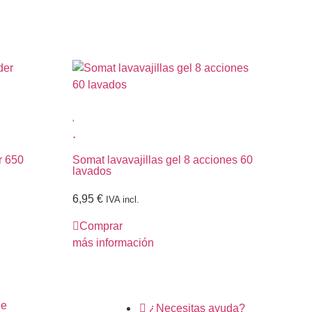
Lag
r 650
Somat lavavajillas gel 8 acciones 60
lavados
1,
C
6,95
€
IVA incl.
más
Comprar
más información
ne
¿Necesitas ayuda?