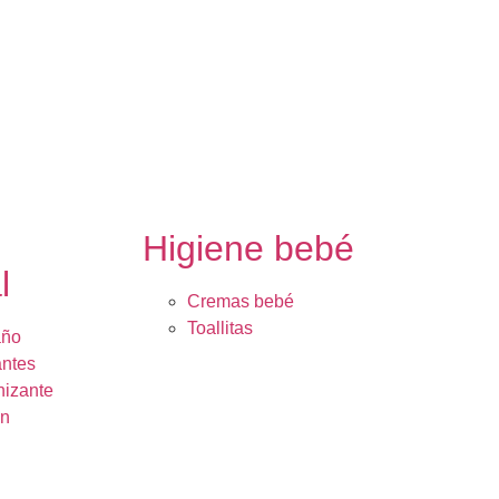
e
Higiene bebé
l
Cremas bebé
Toallitas
año
ntes
nizante
ón