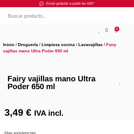
Envío gratuito a partir de 40€*
0
Inicio
/
Droguería
/
Limpieza cocina
/
Lavavajillas
/ Fairy
vajillas mano Ultra Poder 650 ml
Fairy vajillas mano Ultra
Poder 650 ml
3,49
€
IVA incl.
Hay existencias