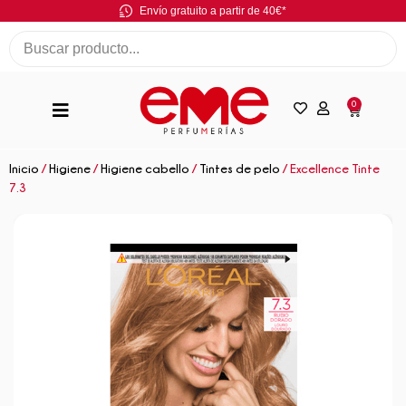
Envío gratuito a partir de 40€*
0
Inicio
/
Higiene
/
Higiene cabello
/
Tintes de pelo
/ Excellence Tinte
7.3