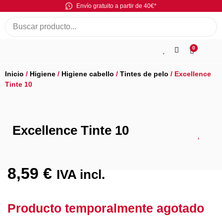
Envío gratuito a partir de 40€*
0
Inicio
/
Higiene
/
Higiene cabello
/
Tintes de pelo
/ Excellence
Tinte 10
Excellence Tinte 10
8,59
€
IVA incl.
Producto temporalmente agotado