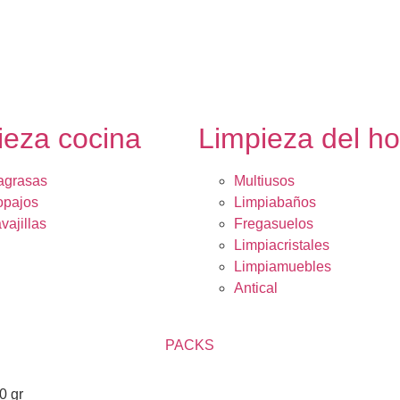
ieza cocina
Limpieza del h
agrasas
Multiusos
opajos
Limpiabaños
vajillas
Fregasuelos
Limpiacristales
Limpiamuebles
Antical
PACKS
0 gr