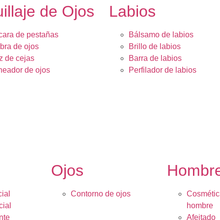
illaje de Ojos
Labios
ara de pestañas
Bálsamo de labios
ra de ojos
Brillo de labios
z de cejas
Barra de labios
neador de ojos
Perfilador de labios
Ojos
Hombr
ial
Contorno de ojos
Cosmétic
cial
hombre
nte
Afeitado