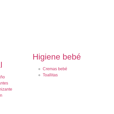
e
Higiene bebé
l
Cremas bebé
Toallitas
año
ntes
nizante
ón