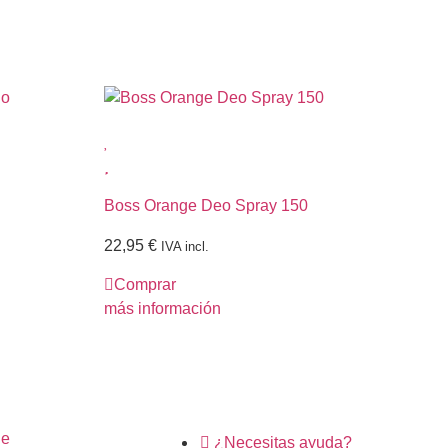
Boss Orange Deo Spray 150
Be
22,95
€
uds
IVA incl.
Comprar
1,
más información
C
más
ne
¿Necesitas ayuda?