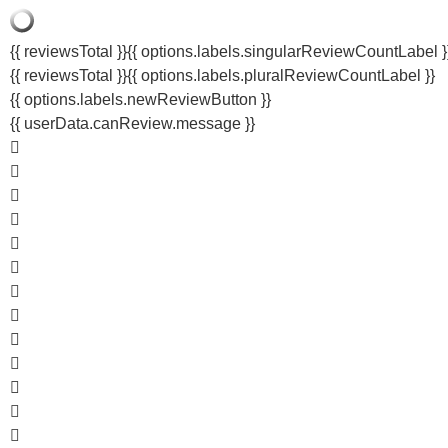
{{ reviewsTotal }}
{{ options.labels.singularReviewCountLabel }
{{ reviewsTotal }}
{{ options.labels.pluralReviewCountLabel }}
{{ options.labels.newReviewButton }}
{{ userData.canReview.message }}