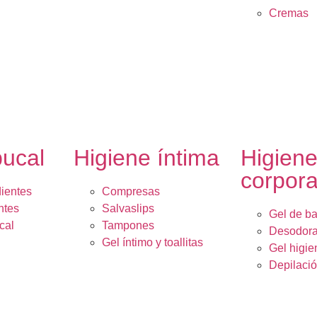
Cremas
bucal
Higiene íntima
Higien
corpora
dientes
Compresas
ntes
Salvaslips
Gel de b
cal
Tampones
Desodora
Gel íntimo y toallitas
Gel higie
Depilaci