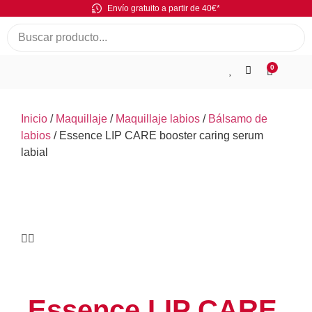
Envío gratuito a partir de 40€*
0
Inicio
/
Maquillaje
/
Maquillaje labios
/
Bálsamo de
labios
/ Essence LIP CARE booster caring serum
labial
Essence LIP CARE