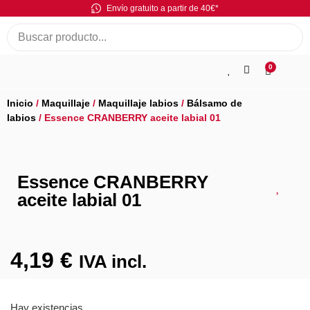
Envío gratuito a partir de 40€*
0
Inicio
/
Maquillaje
/
Maquillaje labios
/
Bálsamo de
labios
/ Essence CRANBERRY aceite labial 01
Essence CRANBERRY
aceite labial 01
4,19
€
IVA incl.
Hay existencias