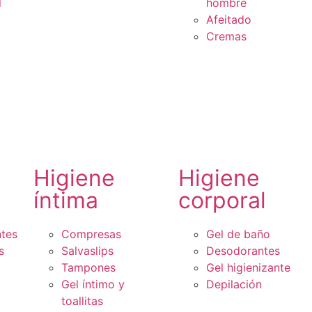
l
hombre
Afeitado
Cremas
Higiene
Higiene
íntima
corporal
ntes
Compresas
Gel de baño
s
Salvaslips
Desodorantes
Tampones
Gel higienizante
Gel íntimo y
Depilación
toallitas