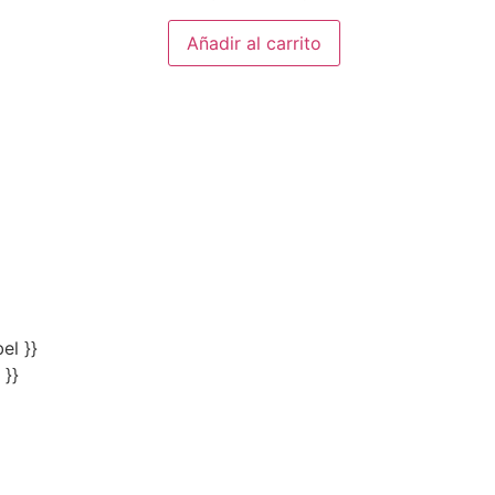
Añadir al carrito
el }}
 }}