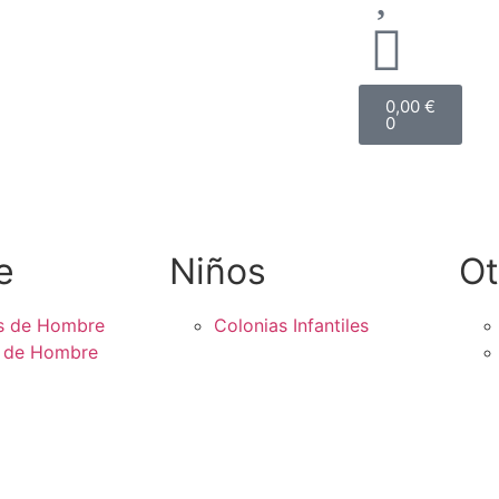
0,00
€
0
e
Niños
Ot
s de Hombre
Colonias Infantiles
s de Hombre