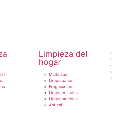
za
Limpieza del
hogar
sas
Multiusos
os
Limpiabaños
las
Fregasuelos
Limpiacristales
Limpiamuebles
Antical