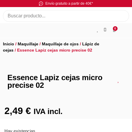
Envío gratuito a partir de 40€*
0
Inicio
/
Maquillaje
/
Maquillaje de ojos
/
Lápiz de
cejas
/ Essence Lapiz cejas micro precise 02
Essence Lapiz cejas micro
precise 02
2,49
€
IVA incl.
Hay existencias