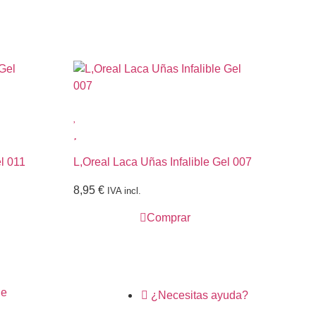
l 011
L,Oreal Laca Uñas Infalible Gel 007
Es
03
8,95
€
IVA incl.
0,
Comprar
ne
¿Necesitas ayuda?