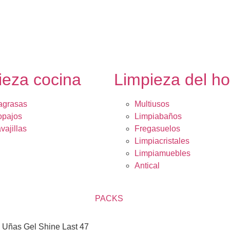
ieza cocina
Limpieza del h
agrasas
Multiusos
opajos
Limpiabaños
vajillas
Fregasuelos
Limpiacristales
Limpiamuebles
Antical
PACKS
 Uñas Gel Shine Last 47