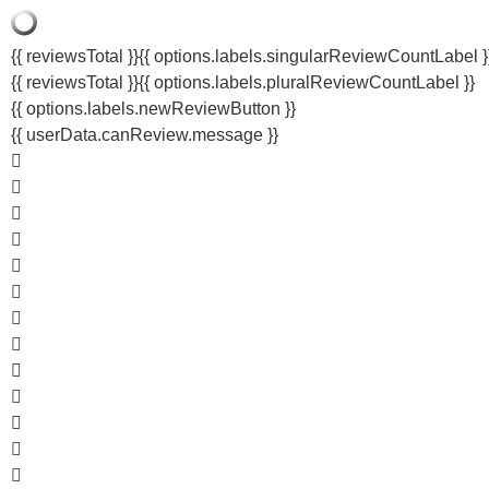
{{ reviewsTotal }}
{{ options.labels.singularReviewCountLabel }
{{ reviewsTotal }}
{{ options.labels.pluralReviewCountLabel }}
{{ options.labels.newReviewButton }}
{{ userData.canReview.message }}