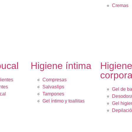
Cremas
bucal
Higiene íntima
Higien
corpora
dientes
Compresas
ntes
Salvaslips
Gel de b
cal
Tampones
Desodora
Gel íntimo y toallitas
Gel higie
Depilaci