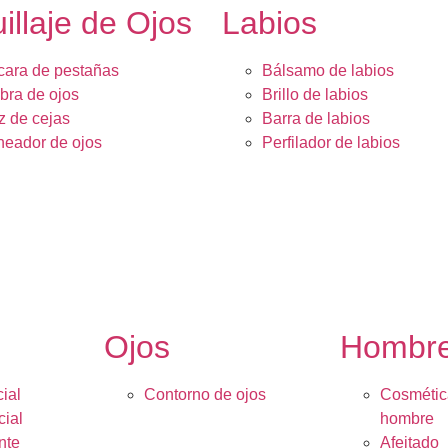
illaje de Ojos
Labios
ara de pestañas
Bálsamo de labios
ra de ojos
Brillo de labios
z de cejas
Barra de labios
neador de ojos
Perfilador de labios
Ojos
Hombr
ial
Contorno de ojos
Cosmétic
cial
hombre
nte
Afeitado