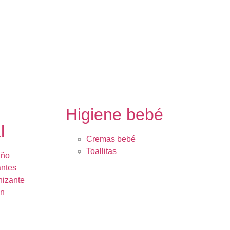
e
Higiene bebé
l
Cremas bebé
Toallitas
año
ntes
nizante
ón