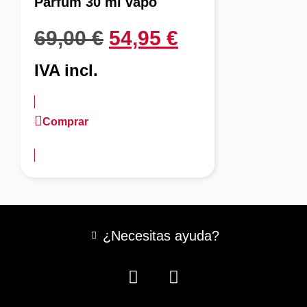
Parfum 30 ml vapo
69,00
€
54,95
€
IVA incl.
Comprar
más información
¿Necesitas ayuda?