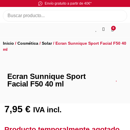
Envío gratuito a partir de 40€*
0
Inicio
/
Cosmética
/
Solar
/ Ecran Sunnique Sport Facial F50 40
ml
Ecran Sunnique Sport
Facial F50 40 ml
7,95
€
IVA incl.
Producto temporalmente agotado