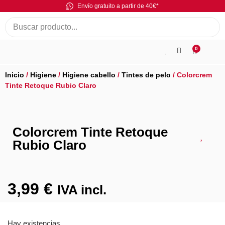
Envío gratuito a partir de 40€*
0
Inicio
/
Higiene
/
Higiene cabello
/
Tintes de pelo
/ Colorcrem
Tinte Retoque Rubio Claro
Colorcrem Tinte Retoque
Rubio Claro
3,99
€
IVA incl.
Hay existencias