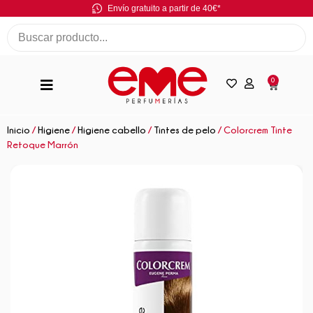
Envío gratuito a partir de 40€*
0
Inicio
/
Higiene
/
Higiene cabello
/
Tintes de pelo
/ Colorcrem Tinte
Retoque Marrón