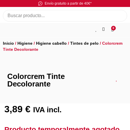
Envío gratuito a partir de 40€*
0
Inicio
/
Higiene
/
Higiene cabello
/
Tintes de pelo
/ Colorcrem
Tinte Decolorante
Colorcrem Tinte
Decolorante
3,89
€
IVA incl.
Producto temporalmente agotado