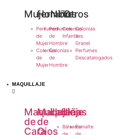
Mujer
Hombre
Niños
Otros
Perfumes
Perfumes
Colonias
Colonias
de
de
Infantiles
a
Mujer
Hombre
Granel
Colonias
Colonias
Perfumes
de
de
Descatalogados
Mujer
Hombre
MAQUILLAJE
Maquillaje
Maquillaje
Labios
Uñas
de
de
Bálsamo
Esmalte
Cara
Ojos
de
de