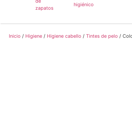
de
higiénico
zapatos
Inicio
/
Higiene
/
Higiene cabello
/
Tintes de pelo
/ Col