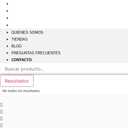
Ir
Envío gratuito a partir de 40€*
al
Tiendas
contenido
Entrega a partir de 48 horas
Devoluciones gratuitas en tienda
QUIENES SOMOS
TIENDAS
BLOG
PREGUNTAS FRECUENTES
CONTACTO
Search
...
Resultados
Ver todos los resultados