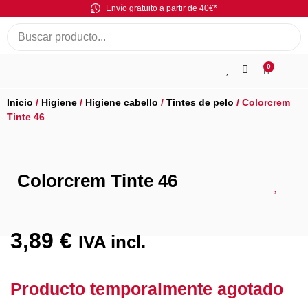
Envío gratuito a partir de 40€*
0
Inicio
/
Higiene
/
Higiene cabello
/
Tintes de pelo
/ Colorcrem
Tinte 46
Colorcrem Tinte 46
3,89
€
IVA incl.
Producto temporalmente agotado