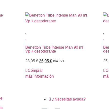
Benetton Tribe Intense Man 90 ml
Ben
Vp + desodorante
des
28,95
€
26,95
€
25
IVA incl.
Comprar
C
más información
más
ne
¿Necesitas ayuda?
ta