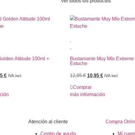
Ver todos los productos
Golden Attitude 100ml +
Bustamante Muy Mío Extreme
Estuche
95
€
12,95
€
10,95
€
IVA incl.
IVA incl.
Comprar
ción
más información
Atención al cliente
Compra Onli
Centro de ayuda
Mi cuen