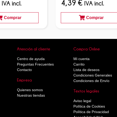
4,39
€
IVA incl.
IVA incl.
Comprar
Comprar
Atención al cliente
Compra Online
Centro de ayuda
Mi cuenta
Preguntas Frecuentes
Carrito
Contacto
Lista de deseos
Condiciones Generales
Empresa
Condiciones de Envío
Quienes somos
Textos legales
Nuestras tiendas
Aviso legal
Política de Cookies
Política de Privacidad