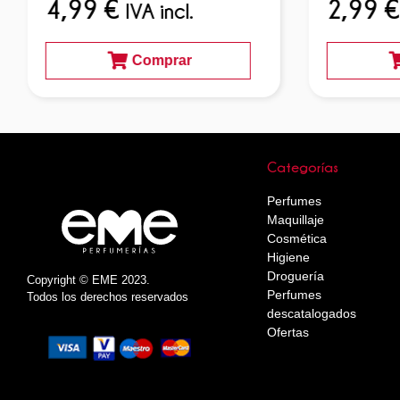
4,99
€
2,99
€
IVA incl.
Comprar
Categorías
Perfumes
Maquillaje
Cosmética
Higiene
Droguería
Copyright © EME 2023.
Perfumes
Todos los derechos reservados
descatalogados
Ofertas