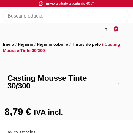
Envío gratuito a partir de 40€*
0
Inicio
/
Higiene
/
Higiene cabello
/
Tintes de pelo
/ Casting
Mousse Tinte 30/300
Casting Mousse Tinte
30/300
8,79
€
IVA incl.
Hay existencias