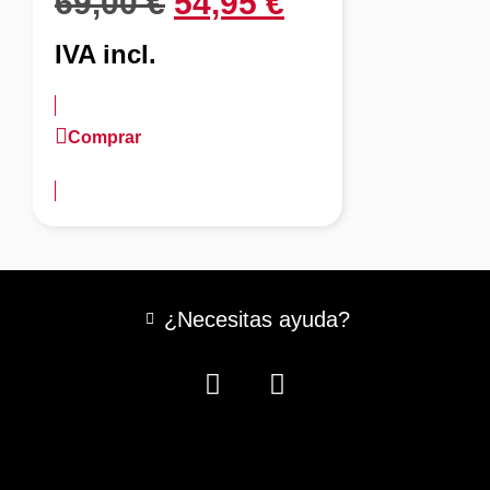
69,00
€
54,95
€
IVA incl.
Comprar
más información
¿Necesitas ayuda?