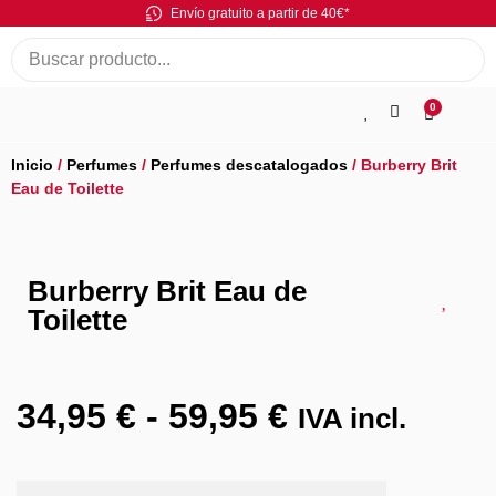
Envío gratuito a partir de 40€*
0
Inicio
/
Perfumes
/
Perfumes descatalogados
/ Burberry Brit
Eau de Toilette
Burberry Brit Eau de
Toilette
34,95
€
-
59,95
€
IVA incl.