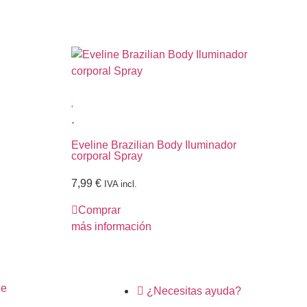
Eveline Brazilian Body Iluminador
Ann
corporal Spray
Inv
7,99
€
16
IVA incl.
Comprar
C
más información
más
ne
¿Necesitas ayuda?