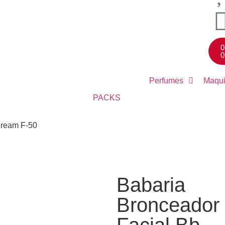
0
0
Perfumes
Maqui
PACKS
Cream F-50
Babaria
Bronceador