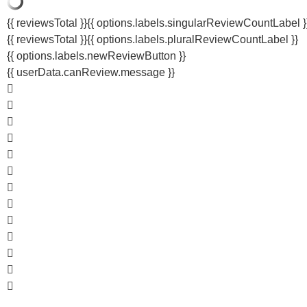
{{ reviewsTotal }}
{{ options.labels.singularReviewCountLabel }
{{ reviewsTotal }}
{{ options.labels.pluralReviewCountLabel }}
{{ options.labels.newReviewButton }}
{{ userData.canReview.message }}