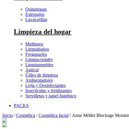
Quitagrasas
Estropajos
Lavavajillas
Limpieza del hogar
Multiusos
Limpiabaños
Fregasuelos
Limpiacristales
Limpiamuebles
Antical
Útiles de limpieza
Ambientadores
Lejía y Desinfectantes
Insecticidas y fertilizantes
Servilletas y papel higiénico
PACKS
Inicio
/
Cosmética
/
Cosmética facial
/ Anne Möller Blockage Moistur