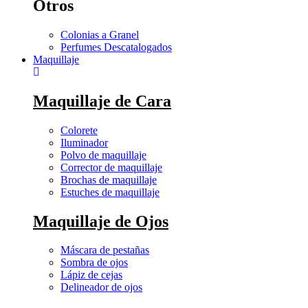
Otros
Colonias a Granel
Perfumes Descatalogados
Maquillaje
Maquillaje de Cara
Colorete
Iluminador
Polvo de maquillaje
Corrector de maquillaje
Brochas de maquillaje
Estuches de maquillaje
Maquillaje de Ojos
Máscara de pestañas
Sombra de ojos
Lápiz de cejas
Delineador de ojos