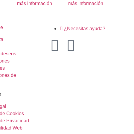
más información
más información
ne
¿Necesitas ayuda?
ta
e deseos
ones
es
ones de
s
gal
a de Cookies
 de Privacidad
ilidad Web