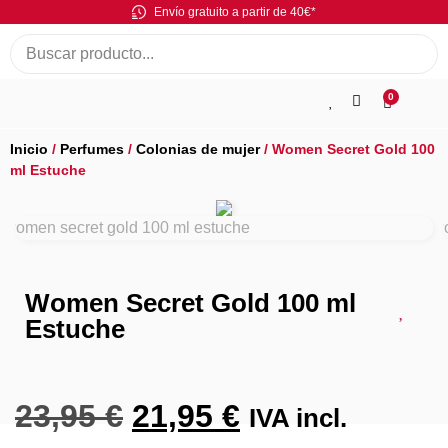
Envío gratuito a partir de 40€*
0
Inicio
/
Perfumes
/
Colonias de mujer
/ Women Secret Gold 100
ml Estuche
Women Secret Gold 100 ml
Estuche
23,95
€
21,95
€
IVA incl.