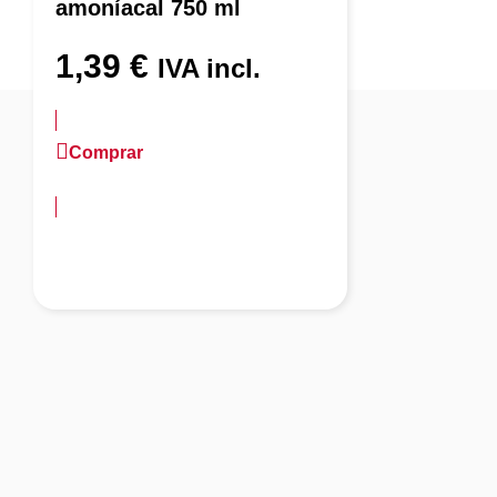
amoníacal 750 ml
1,39
€
IVA incl.
Comprar
más información