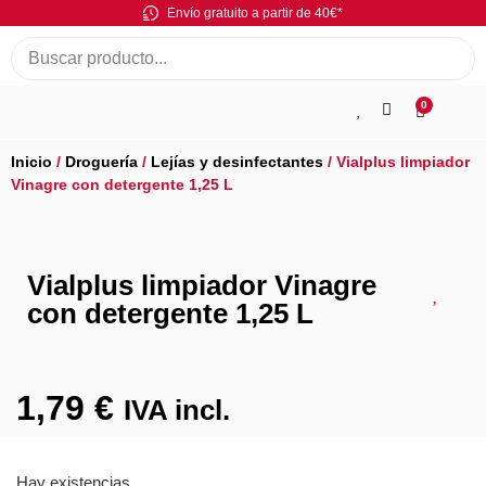
Envío gratuito a partir de 40€*
0
Inicio
/
Droguería
/
Lejías y desinfectantes
/ Vialplus limpiador
Vinagre con detergente 1,25 L
Vialplus limpiador Vinagre
con detergente 1,25 L
1,79
€
IVA incl.
Hay existencias