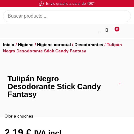
Envío gratuito a partir de 40€*
0
Inicio
/
Higiene
/
Higiene corporal
/
Desodorantes
/ Tulipán
Negro Desodorante Stick Candy Fantasy
Tulipán Negro
Desodorante Stick Candy
Fantasy
Olor a chuches
2,19
€
IVA incl.