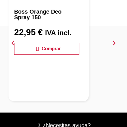
oss Orange Deo
pray 150
Heno
Deso
Amari
22,95
€
IVA incl.
ml
3,9
Comprar
¿Necesitas ayuda?