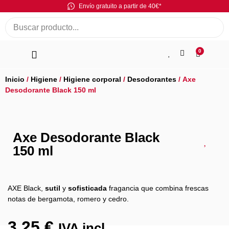
Envío gratuito a partir de 40€*
0
Inicio
/
Higiene
/
Higiene corporal
/
Desodorantes
/ Axe
Desodorante Black 150 ml
Axe Desodorante Black
150 ml
AXE Black,
sutil
y
sofisticada
fragancia que combina frescas
notas de bergamota, romero y cedro.
3,25
€
IVA incl.