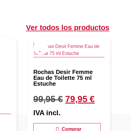
Ver todos los productos
Rochas Desir Femme
J
Eau de Toilette 75 ml
C
Estuche
T
99,95
€
79,95
€
IVA incl.
I
Comprar