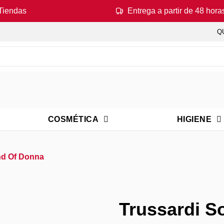
Tiendas
Entrega a partir de 48 hora
Q
COSMÉTICA
HIGIENE
nd Of Donna
Trussardi S