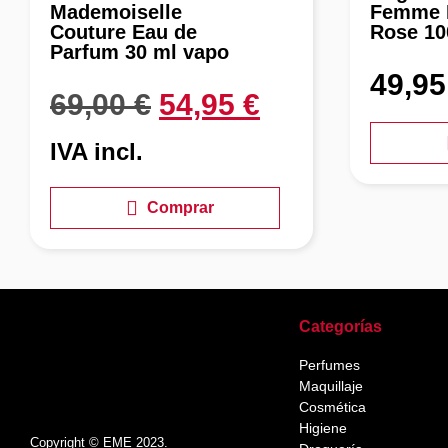
Mademoiselle
Femme N
Couture Eau de
Rose 10
Parfum 30 ml vapo
49,9
69,00
€
54,95
€
IVA incl.
Comprar
Categorías
Perfumes
Maquillaje
Cosmética
Higiene
Copyright © EME 2023.