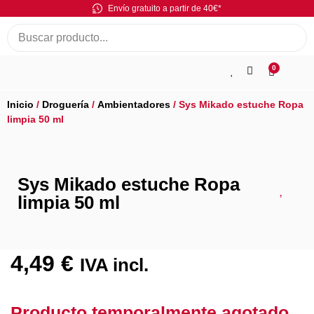
Envío gratuito a partir de 40€*
0
Inicio
/
Droguería
/
Ambientadores
/ Sys Mikado estuche Ropa
limpia 50 ml
Sys Mikado estuche Ropa
limpia 50 ml
4,49
€
IVA incl.
Producto temporalmente agotado