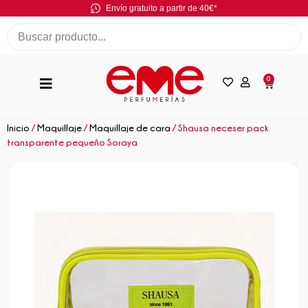
Envío gratuito a partir de 40€*
0
Inicio
/
Maquillaje
/
Maquillaje de cara
/ Shausa neceser pack
transparente pequeño Soraya