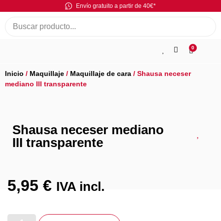
Envío gratuito a partir de 40€*
0
Inicio
/
Maquillaje
/
Maquillaje de cara
/ Shausa neceser
mediano III transparente
Shausa neceser mediano
III transparente
5,95
€
IVA incl.