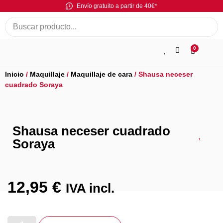
Envío gratuito a partir de 40€*
0
Inicio
/
Maquillaje
/
Maquillaje de cara
/ Shausa neceser
cuadrado Soraya
Shausa neceser cuadrado
Soraya
12,95
€
IVA incl.