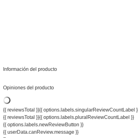
Información del producto
Opiniones del producto
{{ reviewsTotal }}
{{ options.labels.singularReviewCountLabel }
{{ reviewsTotal }}
{{ options.labels.pluralReviewCountLabel }}
{{ options.labels.newReviewButton }}
{{ userData.canReview.message }}