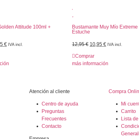
Golden Attitude 100ml +
Bustamante Muy Mío Extreme
Estuche
95
€
12,95
€
10,95
€
IVA incl.
IVA incl.
Comprar
ción
más información
Atención al cliente
Compra Onli
Centro de ayuda
Mi cuen
Preguntas
Carrito
Frecuentes
Lista d
Contacto
Condici
General
Empresa