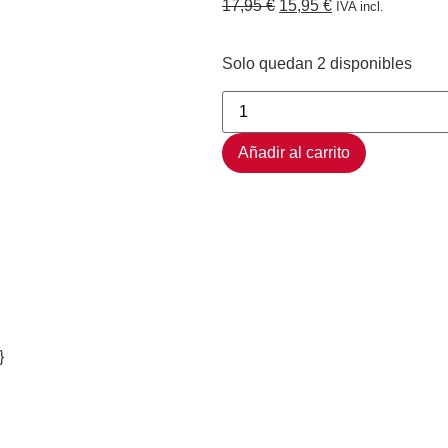
17,95
€
15,95
€
IVA incl.
Solo quedan 2 disponibles
Añadir al carrito
}