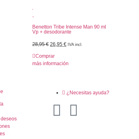
Benetton Tribe Intense Man 90 ml
Ben
Vp + desodorante
des
28,95
€
26,95
€
25
IVA incl.
Comprar
C
más información
más
ne
¿Necesitas ayuda?
ta
e deseos
ones
es