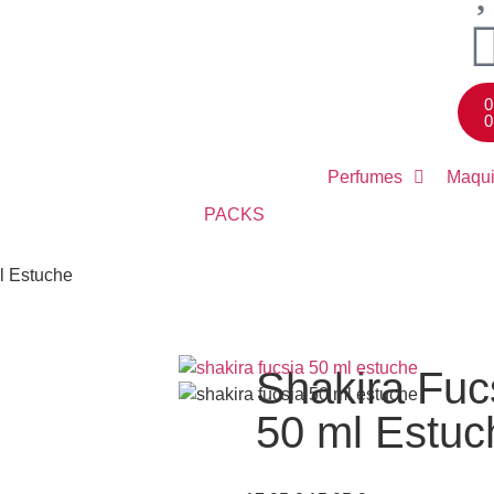
0
0
Perfumes
Maqui
PACKS
l Estuche
Shakira Fuc
50 ml Estuc