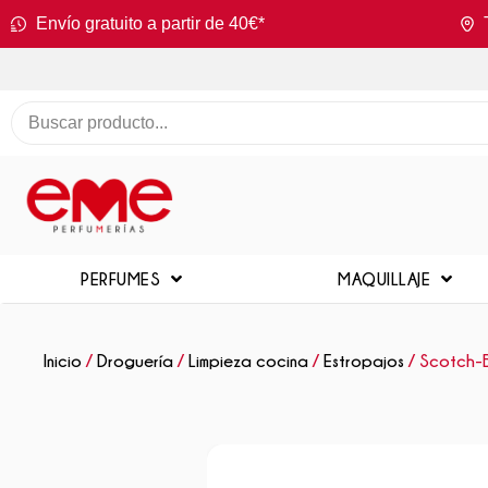
Envío gratuito a partir de 40€*
PERFUMES
MAQUILLAJE
Inicio
/
Droguería
/
Limpieza cocina
/
Estropajos
/ Scotch-B