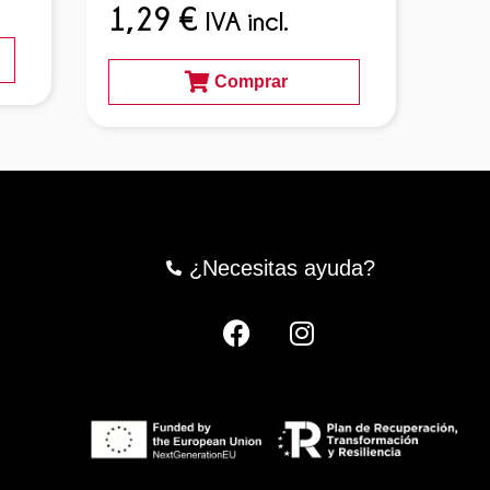
1,29
€
1,
IVA incl.
Comprar
¿Necesitas ayuda?