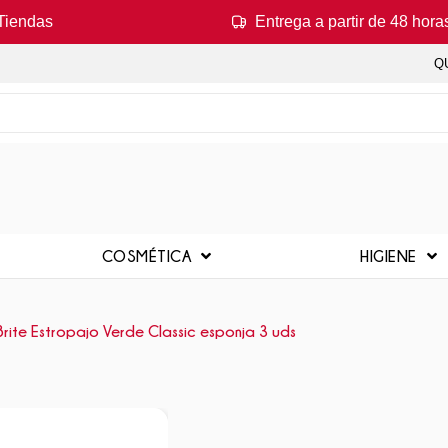
Tiendas
Entrega a partir de 48 hora
Q
COSMÉTICA
HIGIENE
rite Estropajo Verde Classic esponja 3 uds