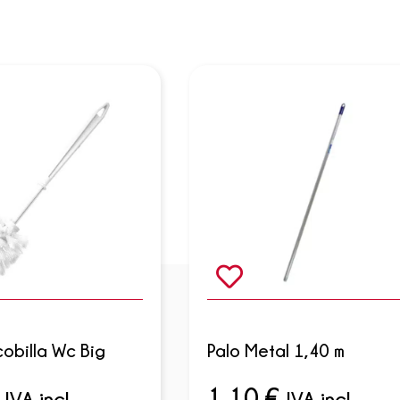
obilla Wc Big
Palo Metal 1,40 m
1,10
€
IVA incl.
IVA incl.