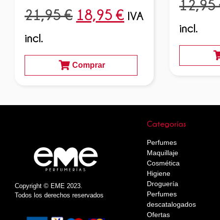
12,95
21,95
€
18,95
€
IVA
incl.
incl.
Comprar
Categorías
Perfumes
Maquillaje
Cosmética
Higiene
Droguería
Copyright © EME 2023.
Perfumes
Todos los derechos reservados
descatalogados
Ofertas