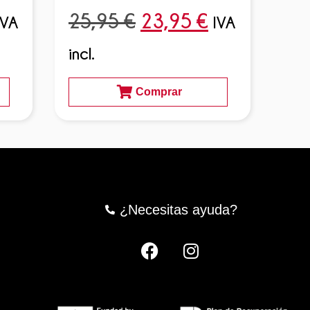
25,95
€
23,95
€
25
IVA
IVA
incl.
incl
Comprar
¿Necesitas ayuda?