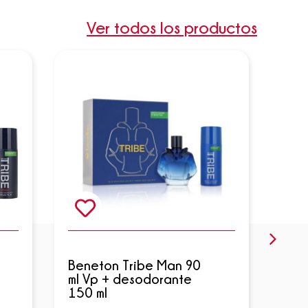
Ver todos los productos
Beneton Tribe Man 90
Ben
ml Vp + desodorante
Man
150 ml
150