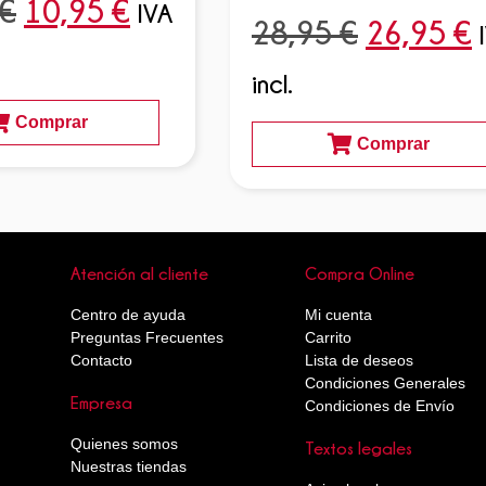
€
10,95
€
IVA
28,95
€
26,95
€
incl.
Comprar
Comprar
Atención al cliente
Compra Online
Centro de ayuda
Mi cuenta
Preguntas Frecuentes
Carrito
Contacto
Lista de deseos
Condiciones Generales
Empresa
Condiciones de Envío
Quienes somos
Textos legales
Nuestras tiendas