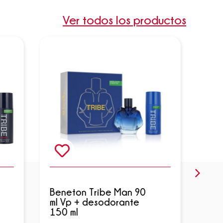
Ver todos los productos
Beneton Tribe Man 90
Ben
ml Vp + desodorante
Man
150 ml
150