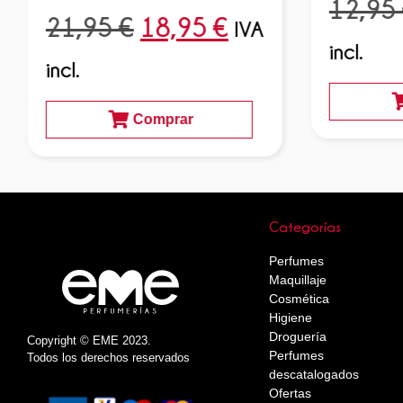
12,95
21,95
€
18,95
€
IVA
incl.
incl.
Comprar
Categorías
Perfumes
Maquillaje
Cosmética
Higiene
Droguería
Copyright © EME 2023.
Perfumes
Todos los derechos reservados
descatalogados
Ofertas