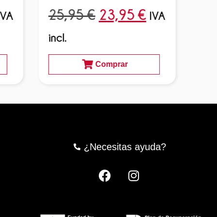
25,95
€
23,95
€
25
IVA
IVA
incl.
incl
Comprar
¿Necesitas ayuda?