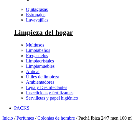
Quitagrasas
Estropajos
Lavavajillas
Limpieza del hogar
Multiusos
Limpiabaños
Fregasuelos
Limpiacristales
Limpiamuebles
Antical
Útiles de limpieza
Ambientadores
Lejía y Desinfectantes
Insecticidas y fertilizantes
Servilletas y papel higiénico
PACKS
Inicio
/
Perfumes
/
Colonias de hombre
/ Pachá Ibiza 24/7 men 100 ml