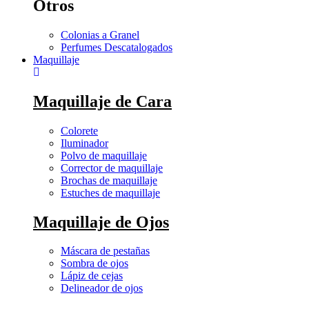
Otros
Colonias a Granel
Perfumes Descatalogados
Maquillaje
Maquillaje de Cara
Colorete
Iluminador
Polvo de maquillaje
Corrector de maquillaje
Brochas de maquillaje
Estuches de maquillaje
Maquillaje de Ojos
Máscara de pestañas
Sombra de ojos
Lápiz de cejas
Delineador de ojos