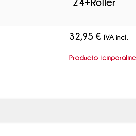
24+Roller
32,95
€
IVA incl.
Producto temporalm