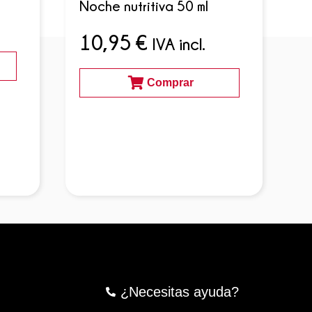
Noche nutritiva 50 ml
H
m
10,95
€
IVA incl.
Comprar
¿Necesitas ayuda?