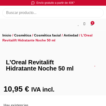
Envío gratuito a partir de 40€*
0
Inicio
/
Cosmética
/
Cosmética facial
/
Antiedad
/ L’Oreal
Revitalift Hidratante Noche 50 ml
L’Oreal Revitalift
Hidratante Noche 50 ml
10,95
€
IVA incl.
Hay existencias