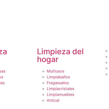
za
Limpieza del
hogar
sas
Multiusos
os
Limpiabaños
las
Fregasuelos
Limpiacristales
Limpiamuebles
Antical