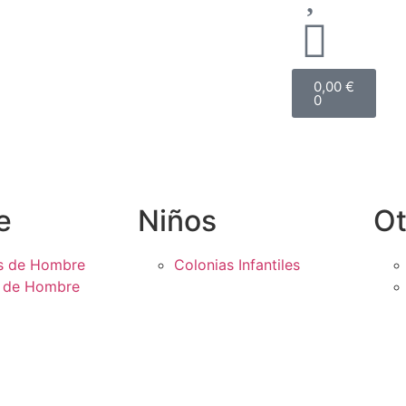
0,00
€
0
e
Niños
Ot
s de Hombre
Colonias Infantiles
s de Hombre