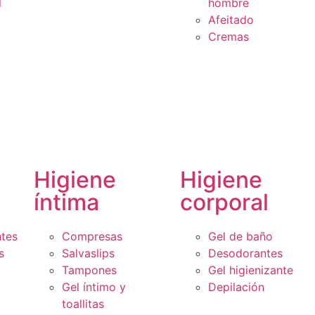
l
hombre
Afeitado
Cremas
Higiene
Higiene
íntima
corporal
ntes
Compresas
Gel de baño
s
Salvaslips
Desodorantes
Tampones
Gel higienizante
Gel íntimo y
Depilación
toallitas