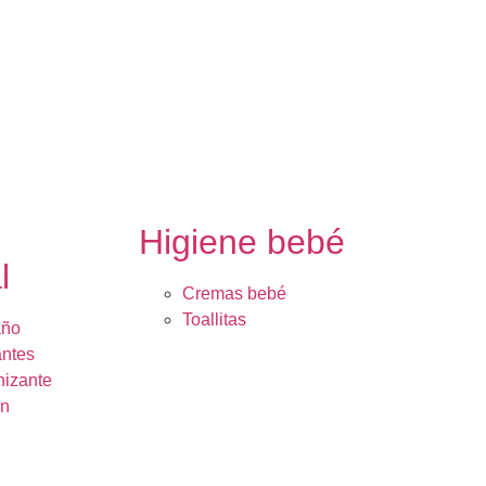
e
Higiene bebé
l
Cremas bebé
Toallitas
año
ntes
nizante
ón