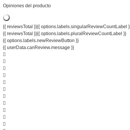
Opiniones del producto
{{ reviewsTotal }}
{{ options.labels.singularReviewCountLabel }
{{ reviewsTotal }}
{{ options.labels.pluralReviewCountLabel }}
{{ options.labels.newReviewButton }}
{{ userData.canReview.message }}