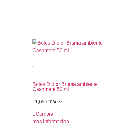
Boles D’olor Bruma ambiente
Bol
Cashmere 50 ml
Cu
11,65
€
11
IVA incl.
Comprar
C
más información
más