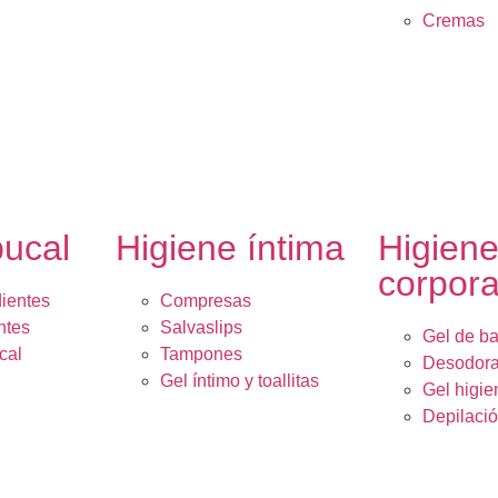
Cremas
bucal
Higiene íntima
Higien
corpora
dientes
Compresas
ntes
Salvaslips
Gel de b
cal
Tampones
Desodora
Gel íntimo y toallitas
Gel higie
Depilaci