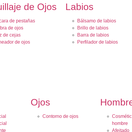
illaje de Ojos
Labios
ara de pestañas
Bálsamo de labios
ra de ojos
Brillo de labios
z de cejas
Barra de labios
neador de ojos
Perfilador de labios
Ojos
Hombr
ial
Contorno de ojos
Cosmétic
cial
hombre
nte
Afeitado