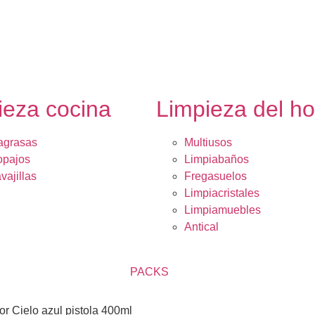
ieza cocina
Limpieza del h
agrasas
Multiusos
opajos
Limpiabaños
vajillas
Fregasuelos
Limpiacristales
Limpiamuebles
Antical
PACKS
 Cielo azul pistola 400ml